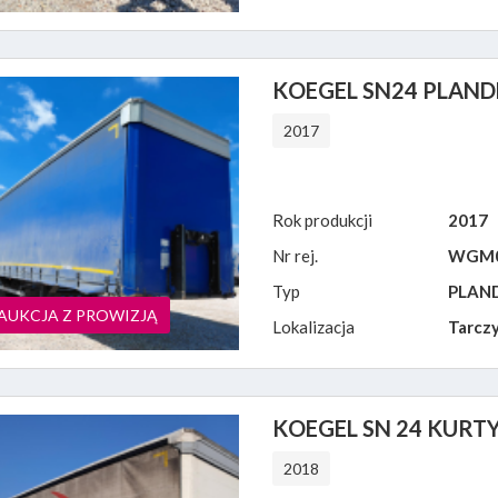
KOEGEL SN24 PLAND
2017
Rok produkcji
2017
Nr rej.
WGM0
Typ
PLAN
AUKCJA Z PROWIZJĄ
Lokalizacja
Tarczy
KOEGEL SN 24 KUR
2018