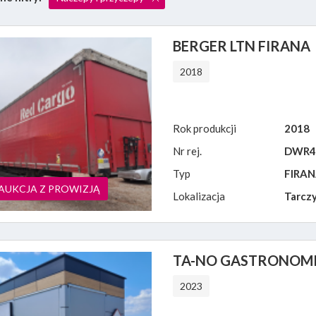
BERGER LTN FIRANA
2018
Rok produkcji
2018
Nr rej.
DWR4
Typ
FIRA
AUKCJA Z PROWIZJĄ
Lokalizacja
Tarczy
TA-NO GASTRONOM
2023