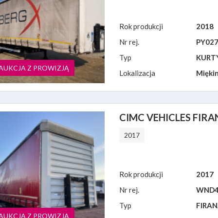
Rok produkcji
2018
Nr rej.
PY02
Typ
KURT
AUKCJA Z PROWIZJĄ
Lokalizacja
Miękin
CIMC VEHICLES FIRA
2017
Rok produkcji
2017
Nr rej.
WND4
Typ
FIRA
AUKCJA Z PROWIZJĄ