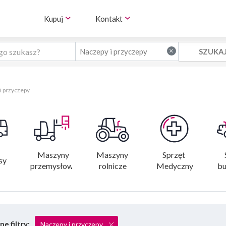
Kupuj
Kontakt
×
Naczepy i przyczepy
i przyczepy
Maszyny 
Maszyny 
Sprzęt 
sy
przemysłowe
rolnicze
Medyczny
bu
e filtry:
Naczepy i przyczepy