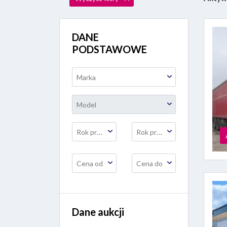
DANE
PODSTAWOWE
Marka
Model
Rok prod. od
Rok prod. do
Cena od
Cena do
Dane aukcji