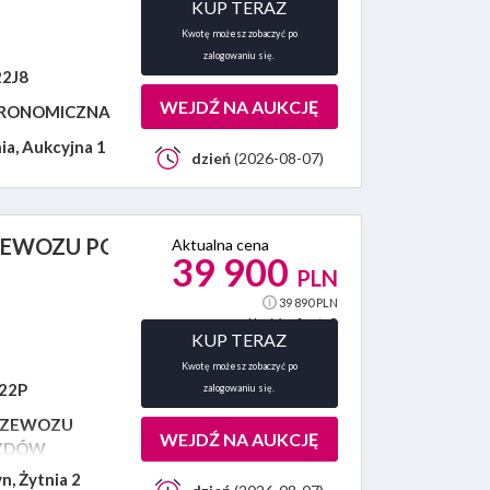
KUP TERAZ
Kwotę możesz zobaczyć po
zalogowaniu się.
2J8
WEJDŹ NA AUKCJĘ
RONOMICZNA
ia, Aukcyjna 1
dzień
(2026-08-07)
RZEWOZU POJAZDÓW
Aktualna cena
39 900
PLN
39 890 PLN
Ilość ofert:
0
KUP TERAZ
Kwotę możesz zobaczyć po
22P
zalogowaniu się.
RZEWOZU
WEJDŹ NA AUKCJĘ
ZDÓW
n, Żytnia 2