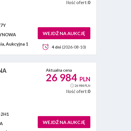
Ilość ofert:
0
77Y
WEJDŹ NA AUKCJĘ
YNOWA
ia, Aukcyjna 1
4 dni
(2026-08-10)
NA
Aktualna cena
26 984
PLN
26 984 PLN
Ilość ofert:
0
2H1
WEJDŹ NA AUKCJĘ
NA