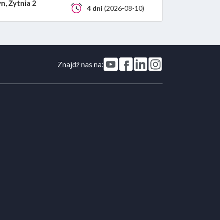
n, Żytnia 2
4 dni
(2026-08-10)
Znajdź nas na: