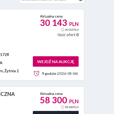
Aktualna cena
30 143
PLN
30 143 PLN
Ilość ofert:
0
172R
WEJDŹ NA AUKCJĘ
NA
n, Żytnia 2
9 godzin
(2026-08-06)
ICZNA
Aktualna cena
58 300
PLN
58 300 PLN
Ilość ofert:
0