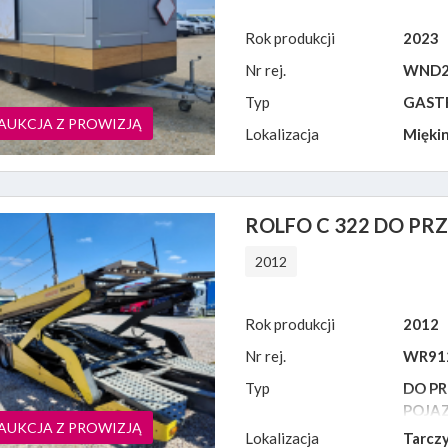
Rok produkcji
2023
Nr rej.
WND2
Typ
GAST
AUKCJA Z PROWIZJĄ
Lokalizacja
Miękin
ROLFO C 322 DO P
2012
Rok produkcji
2012
Nr rej.
WR91
Typ
DO P
POJA
AUKCJA Z PROWIZJĄ
Lokalizacja
Tarczy