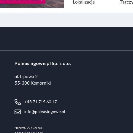
Lokalizacja
Tarczy
Poleasingowe.pl Sp. z o.o.
ul. Lipowa 2
55-300 Komorniki
+48 71 715 60 17
info@poleasingowe.pl
NIP 894-297-65-50