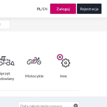
Zaloguj
Rejestracja
PL
/
EN
Sprzęt 
Motocykle
Inne
dowlany
×
Data zakończenia rosnąco