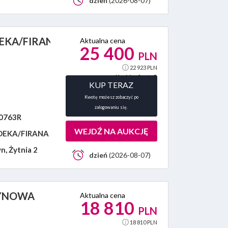
dzień
(2026-08-07)
EKA/FIRANA
Aktualna cena
25 400
PLN
22 923 PLN
Ilość ofert:
0
KUP TERAZ
Kwotę możesz zobaczyć po
zalogowaniu się.
763R
WEJDŹ NA AUKCJĘ
DEKA/FIRANA
n, Żytnia 2
dzień
(2026-08-07)
TYNOWA
Aktualna cena
18 810
PLN
18 810 PLN